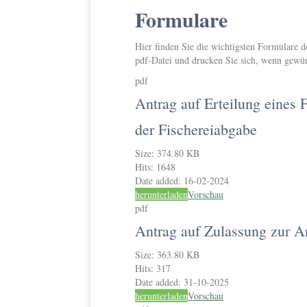
Formulare
Hier finden Sie die wichtigsten Formulare d
pdf-Datei und drucken Sie sich, wenn gewün
pdf
Antrag auf Erteilung eines 
der Fischereiabgabe
Size:
374.80 KB
Hits:
1648
Date added:
16-02-2024
herunterladen
Vorschau
pdf
Antrag auf Zulassung zur A
Size:
363.80 KB
Hits:
317
Date added:
31-10-2025
herunterladen
Vorschau