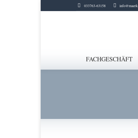
033763-63158
info@maerki
FACHGESCHÄFT