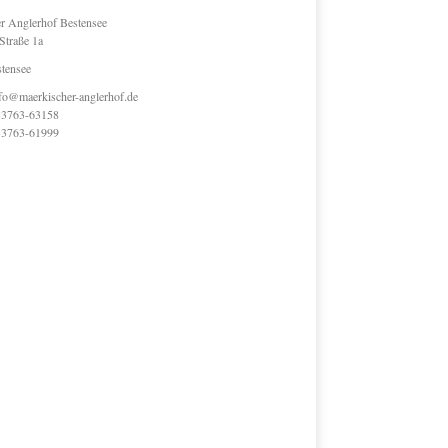
r Anglerhof Bestensee
Straße 1a
tensee
fo@maerkischer-anglerhof.de
33763-63158
33763-61999