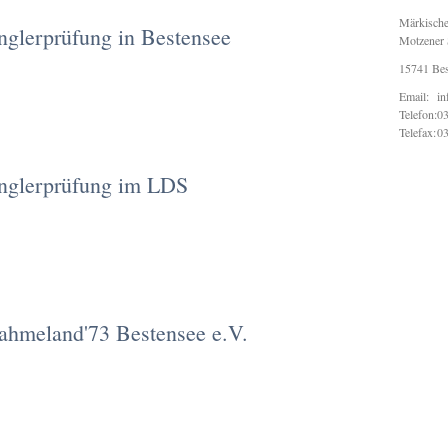
Märkische
nglerprüfung in Bestensee
Motzener 
15741 Bes
Email:
in
Telefon:
0
Telefax:
0
Anglerprüfung im LDS
hmeland'73 Bestensee e.V.