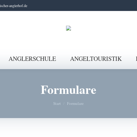
scher-anglerhof.de
ANGLERSCHULE
ANGELTOURISTIK
Formulare
Sie befinden sich hier:
Start
Formulare