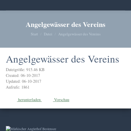
Angelgewässer des Vereins
Sie befinden sich hier:
Start
Datei
Angelgewässer des Vereins
Angelgewässer des Vereins
Dateigröße: 915.46 KB
Created: 06-10-2017
Updated: 06-10-2017
Aufrufe: 1861
herunterladen
Vorschau