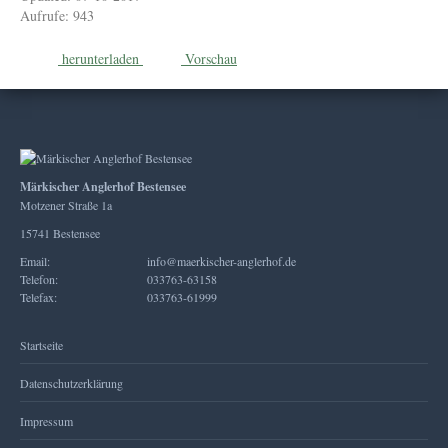
Aufrufe: 943
herunterladen
Vorschau
Märkischer Anglerhof Bestensee
Motzener Straße 1a
15741 Bestensee
Email:
info@maerkischer-anglerhof.de
Telefon:
033763-63158
Telefax:
033763-61999
Startseite
Datenschutzerklärung
Impressum