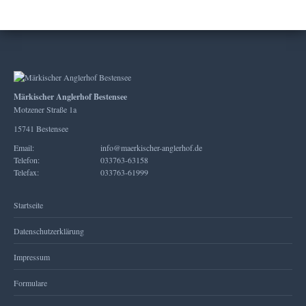
Märkischer Anglerhof Bestensee
Motzener Straße 1a
15741 Bestensee
Email:
info@maerkischer-anglerhof.de
Telefon:
033763-63158
Telefax:
033763-61999
Startseite
Datenschutzerklärung
Impressum
Formulare