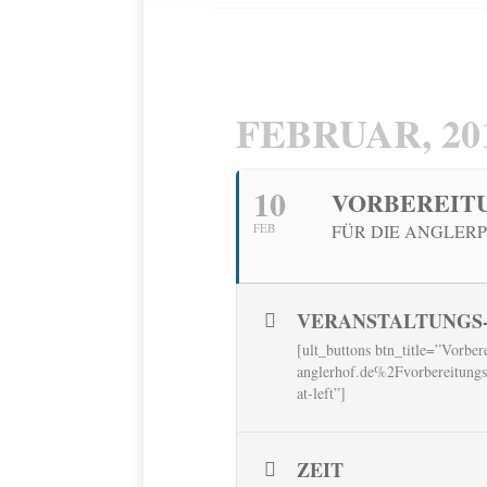
FEBRUAR, 20
10
VORBEREITU
FEB
FÜR DIE ANGLERP
VERANSTALTUNGS-
[ult_buttons btn_title=”Vorb
anglerhof.de%2Fvorbereitungsl
at-left”]
ZEIT