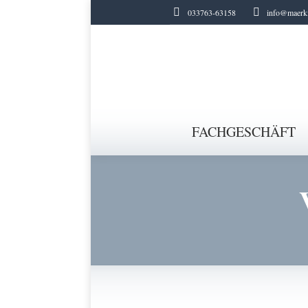
033763-63158
info@maerki
FACHGESCHÄFT