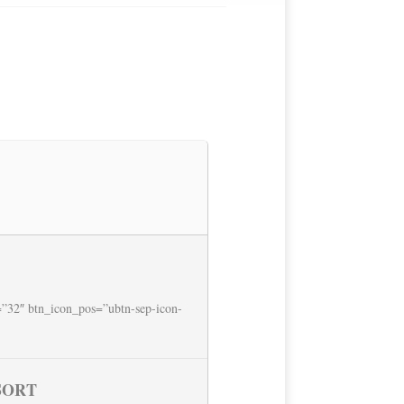
=”32″ btn_icon_pos=”ubtn-sep-icon-
SORT