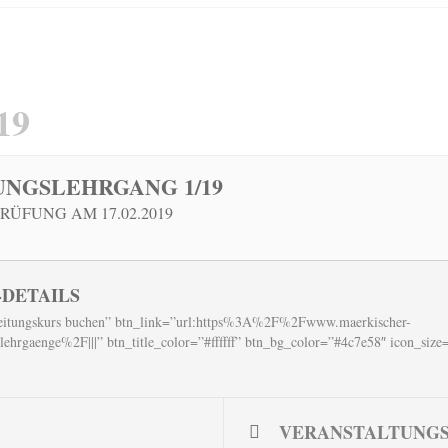
19
NGSLEHRGANG 1/19
RÜFUNG AM 17.02.2019
DETAILS
ereitungskurs buchen” btn_link=”url:https%3A%2F%2Fwww.maerkischer-
ehrgaenge%2F|||” btn_title_color=”#ffffff” btn_bg_color=”#4c7e58″ icon_size
VERANSTALTUNG