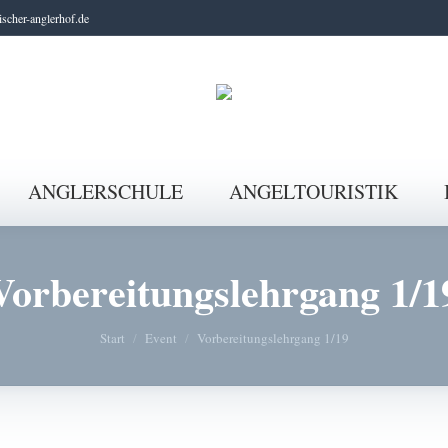
scher-anglerhof.de
ANGLERSCHULE
ANGELTOURISTIK
Vorbereitungslehrgang 1/1
Sie befinden sich hier:
Start
Event
Vorbereitungslehrgang 1/19