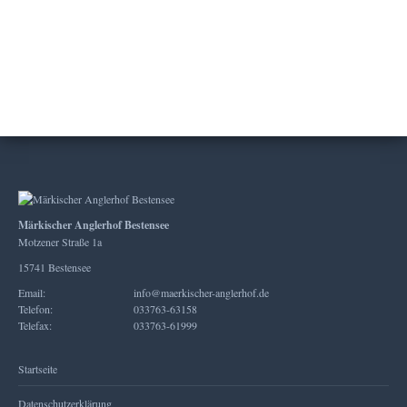
Märkischer Anglerhof Bestensee
Motzener Straße 1a
15741 Bestensee
Email:
info@maerkischer-anglerhof.de
Telefon:
033763-63158
Telefax:
033763-61999
Startseite
Datenschutzerklärung