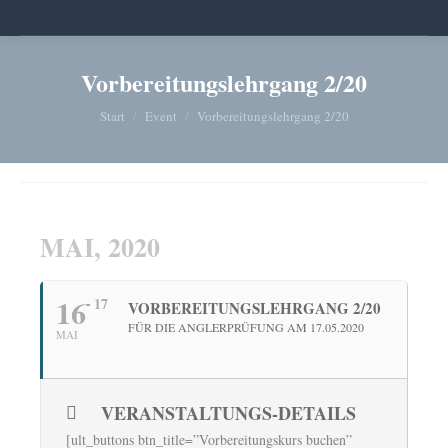
Vorbereitungslehrgang 2/20
Sie befinden sich hier:
Start
Event
Vorbereitungslehrgang 2/20
MAI, 2020
16
17
VORBEREITUNGSLEHRGANG 2/20
FÜR DIE ANGLERPRÜFUNG AM 17.05.2020
MAI
VERANSTALTUNGS-DETAILS
[ult_buttons btn_title=”Vorbereitungskurs buchen”