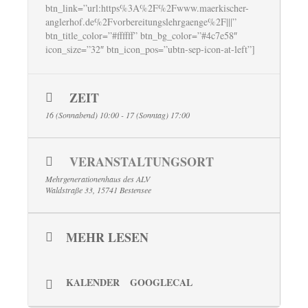
btn_link=”url:https%3A%2F%2Fwww.maerkischer-
anglerhof.de%2Fvorbereitungslehrgaenge%2F|||”
btn_title_color=”#ffffff” btn_bg_color=”#4c7e58″
icon_size=”32″ btn_icon_pos=”ubtn-sep-icon-at-left”]
ZEIT
16 (Sonnabend) 10:00 - 17 (Sonntag) 17:00
VERANSTALTUNGSORT
Mehrgenerationenhaus des ALV
Waldstraße 33, 15741 Bestensee
MEHR LESEN
KALENDER
GOOGLECAL